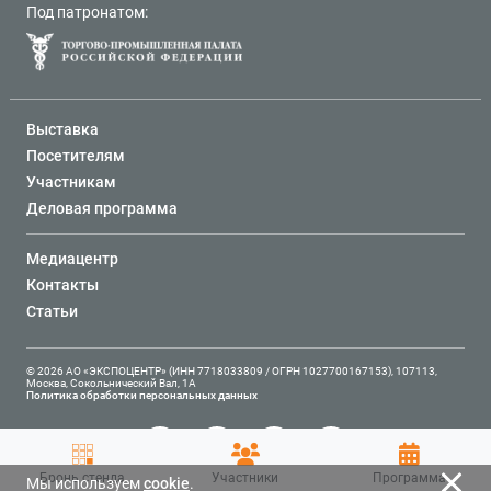
Под патронатом:
Выставка
Посетителям
Участникам
Деловая программа
Медиацентр
Контакты
Статьи
© 2026 АО «ЭКСПОЦЕНТР» (ИНН 7718033809 / ОГРН 1027700167153), 107113,
Москва, Сокольнический Вал, 1А
Политика обработки персональных данных
Бронь стенда
Участники
Программа
Мы используем
cookie
.