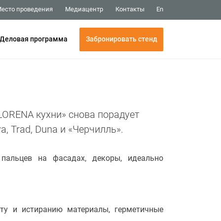
Медиацентр
Контакты
есто проведения
En
Забронировать стенд
Деловая программа
LORENA кухни» снова порадует
a, Trad, Duna и «Черчилль».
 пальцев на фасадах, декоры, идеально
лету и истиранию материалы, герметичные