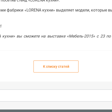
 посетив стенд «LORENA кухни».
ми фабрики «LORENA кухни» выделяет модели, которые вы н
!
кухни» вы сможете на выставке «Мебель-2015» с 23 по 
К списку статей