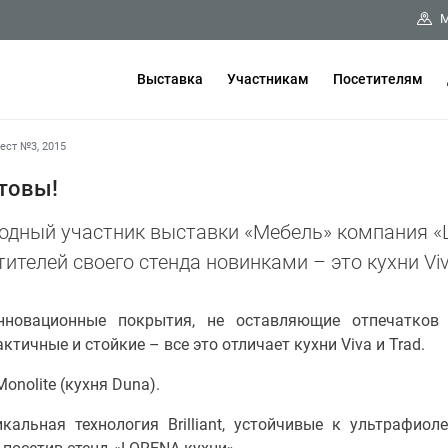
М
Выставка
Участникам
Посетителям
ст №3, 2015
отовы!
одный участник выставки «Мебель» компания «
тителей своего стенда новинками – это кухни Viv
нновационные покрытия, не оставляющие отпечатков
тичные и стойкие – все это отличает кухни Viva и Trad.
nolite (кухня Duna).
альная технология Brilliant, устойчивые к ультрафио