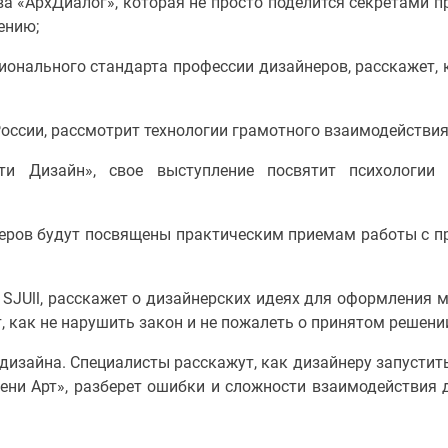
ва «АрхДиалог», которая не просто поделится секретами п
ению;
онального стандарта профессии дизайнеров, расскажет, 
оссии, рассмотрит технологии грамотного взаимодействия 
ити Дизайн», свое выступление посвятит психологии
еров будут посвящены практическим приемам работы с пр
и SJUll, расскажет о дизайнерских идеях для оформления 
, как не нарушить закон и не пожалеть о принятом решен
дизайна. Специалисты расскажут, как дизайнеру запустит
ени Арт», разберет ошибки и сложности взаимодействия 