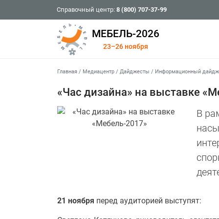
Справочный центр:
8 (800) 707-37-99
МЕБЕЛЬ-2026
23–26 ноября
Главная
/
Медиацентр
/
Дайджесты
/
Информационный дайдже
«Час дизайна» на выставке «М
В ра
насы
инте
спор
деят
21 ноября
перед аудиторией выступят: