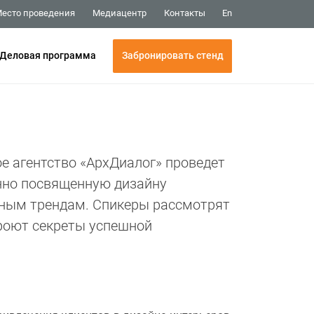
Медиацентр
Контакты
есто проведения
En
Забронировать стенд
Деловая программа
е агентство «АрхДиалог» проведет
нно посвященную дизайну
вным трендам. Спикеры рассмотрят
кроют секреты успешной