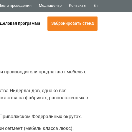
Медиацентр
Контакты
есто проведения
En
Забронировать стенд
Деловая программа
ти производители предлагают мебель с
тва Нидерландов, однако вся
ускаются на фабриках, расположенных в
 Приволжском Федеральных округах.
й сегмент (мебель класса люкс).