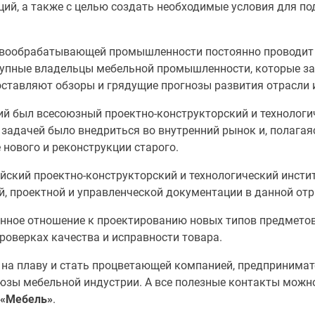
ций, а также с целью создать необходимые условия для 
евообрабатывающей промышленности постоянно проводит 
рупные владельцы мебельной промышленности, которые з
ставляют обзоры и грядущие прогнозы развития отрасли 
й был всесоюзный проектно-конструкторский и технологич
адачей было внедриться во внутренний рынок и, полагаяс
 нового и реконструкции старого.
ский проектно-конструкторский и технологический инстит
й, проектной и управленческой документации в данной отр
нное отношение к проектированию новых типов предметов
проверках качества и исправности товара.
 на плаву и стать процветающей компанией, предпринимат
оюзы мебельной индустрии. А все полезные контакты можно
 «Мебель»
.