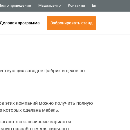
Медиацентр
Контакты
есто проведения
En
Забронировать стенд
Деловая программа
ествующих заводов фабрик и цехов по
ров этих компаний можно получить полную
з которых сделана мебель.
длагают эксклюзивные варианты.
ьную разработку для сильного