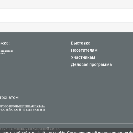
ржка:
Выставка
Посетителям
Участникам
Деловая программа
тронатом:
107113, Москва, Сокольнический Вал, 1А
асие на обработку файлов cookie.
Cоглашение об использовании ф