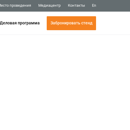
Медиацентр
Контакты
есто проведения
En
Забронировать стенд
Деловая программа